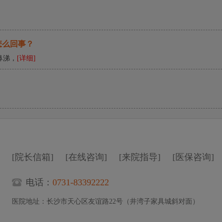
喉咙卡鸡骨头很久怎么办?这些误区千万别踩!
怎么回事？
鼻涕，
[详细]
喉咙卡槟榔后的紧急处理方法有哪些？
[院长信箱]
[在线咨询]
[来院指导]
[医保咨询]
电话：
0731-83392222
医院地址：长沙市天心区友谊路22号（井湾子家具城斜对面）
喉咙卡异物的正确应对方式帮你避开那些 “致命误区”？
鱼刺卡得很深时的正确处理方式有哪些？
卡