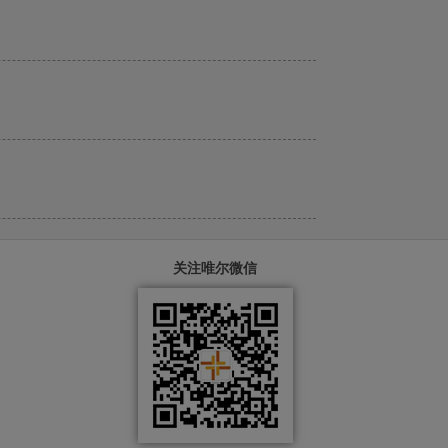
预防耳石 “出走” 小妙招？
耳朵为啥会进虫？
关注唯尔微信
鱼刺有异物感但找不到？别急，这样处理更安全?