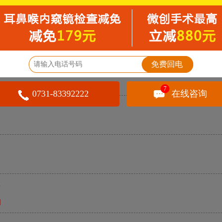
骨头怎么办？耳鼻喉专家教你科学应对，别踩这些致命误区
喉咙发臭是怎么回事呀？
查看所有专题
免费回电
7
0731-83392222
在线咨询
喉咙术后突发出血的正确应对方法有哪些？
？
]