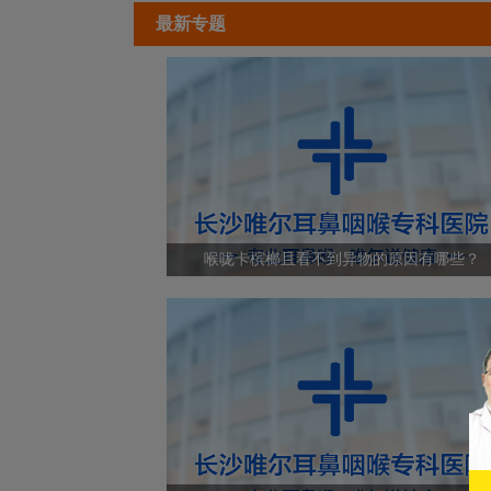
最新专题
喉咙卡槟榔且看不到异物的原因有哪些？
健
康
资
讯
通
道