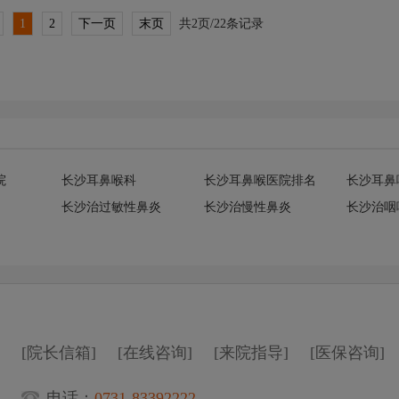
1
2
下一页
末页
共2页/22条记录
院
长沙耳鼻喉科
长沙耳鼻喉医院排名
长沙耳鼻
长沙治过敏性鼻炎
长沙治慢性鼻炎
长沙治咽
[院长信箱]
[在线咨询]
[来院指导]
[医保咨询]
电话：
0731-83392222