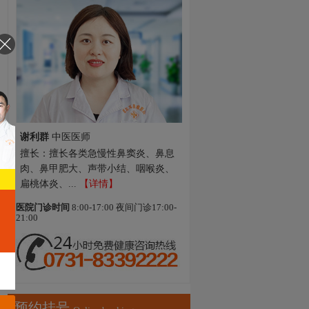
罗勇
教授 主任医师
擅长：对耳科学以及鼻喉癌为主的头
颈肿瘤外科有深入研究，曾参编参译
著作多部，...
【详情】
医院门诊时间
8:00-17:00 夜间门诊17:00-
21:00
预约挂号