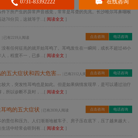
发性耳鸣的发生
点击咨询
电话咨询
0731-83392222
在线咨询
| 已有3171人阅读
条件下所产生的异常声音感觉，常常是耳聋的先兆。长沙唯尔耳鼻咽喉
70分贝，这就等于...[
阅读全文
]
？
点击咨询
电话咨询
| 已有2219人阅读
、没有任何征兆的就开始耳鸣了。耳鸣发生在一瞬间，或长不超过48小
，程度不一，已多...[
阅读全文
]
五大症状和四大危害...
点击咨询
电话咨询
| 已有2112人阅读
比较大，突发性耳鸣也是如此。但是如果病情发现早，是可以通过治疗
所以诊断不及时，...[
阅读全文
]
性耳鸣的五大症状
点击咨询
电话咨询
| 已有2039人阅读
太多的责任和压力。人们渐渐地被车子、房子压在底下，压了越来越大，
活中经常会听到有...[
阅读全文
]