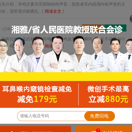
医生介绍，耳鸣主要为耳部响铃样声音，指患者耳内或颅内有声音的主
，是听觉功能紊乱...[
阅读全文
]
？
点击咨询
电话咨询
| 已有1697人阅读
、没有任何征兆的就开始耳鸣了。耳鸣发生在一瞬间，或长不超过48小
，程度不一，已多...[
阅读全文
]
点击咨询
电话咨询
有2698人阅读
患有的耳鸣是不同的。近有很多人都咨询突发性耳鸣。突发性耳鸣是现
致病情严重。那突...[
阅读全文
]
？
点击咨询
电话咨询
| 已有2704人阅读
熬夜、身心长期处于紧张和高压状态，耳朵有时候就突然听不清声了，
免费回电
？得了突发性耳鸣...[
阅读全文
]
7