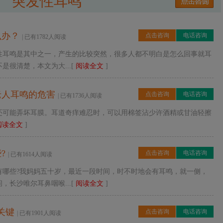
突发性耳鸣
么办？
点击咨询
电话咨询
| 已有1782人阅读
性耳鸣是其中之一，产生的比较突然，很多人都不明白是怎么回事就耳
很清楚，本文为大...[
阅读全文
]
老人耳鸣的危害
点击咨询
电话咨询
| 已有1736人阅读
还可能弄坏耳膜。耳道奇痒难忍时，可以用棉签沾少许酒精或甘油轻擦
阅读全文
]
?
点击咨询
电话咨询
| 已有1614人阅读
有哪些?我妈妈五十岁，最近一段时间，时不时地会有耳鸣，就一侧，
长沙唯尔耳鼻咽喉...[
阅读全文
]
关键
点击咨询
电话咨询
| 已有1901人阅读