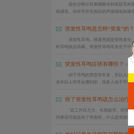
据长沙唯尔耳鼻咽喉专科医院耳科
观感觉，但外耳并无相应的声源或电刺激存在
健
康
资
突发性耳鸣是怎样“突发”的
讯
通
突发性耳鸣，很显然就是突然发生
道
时耳鸣就达高峰。突发性耳鸣常发生于中年人
突发性耳鸣症状有哪些？
| 已
由于耳鸣的类型非常多，所以人们
在年轻人经常会遇到的，很多人由于不重视导
得了突发性耳鸣该怎么治疗
“近工作压力大、长期疲劳、经常
同事说可能是得了突发性，什么是突发性耳鸣