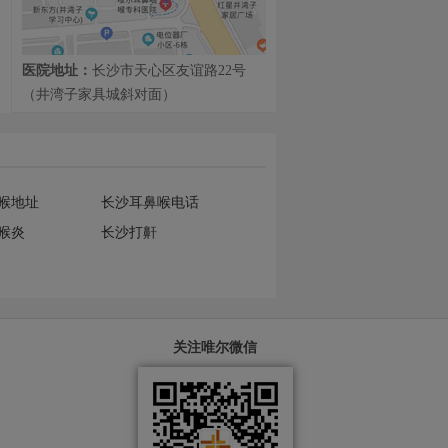
医院地址：
长沙市天心区友谊路22号
（井湾子家具城斜对面）
喉地址
长沙耳鼻喉电话
喉炎
长沙打鼾
关注唯尔微信