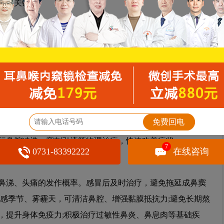
医是关键
天)，无明显发热、面部胀痛，可先尝试居家护理缓解。保持鼻
次，帮助冲洗鼻腔内脓性分泌物、减轻黏膜炎症;多喝水、保证
，促进身体代谢;保持室内通风，避免接触粉尘、油烟等刺激
现头痛加剧、高热不退、面部肿胀、视力模糊等情况，需立
通过鼻内镜、鼻窦CT等检查明确病因及感染部位，针对性治
免费回电
生素控制感染，配合鼻用减充血剂、鼻用糖皮质激素等药物，
行鼻腔冲洗、穿刺引流等物理治疗，快速改善症状。
7
0731-83392222
在线咨询
涕、头痛的发作概率。感冒后及时治疗，避免拖延成鼻窦
流感季节、雾霾天，可清洁鼻腔、增强黏膜抵抗力;避免长期熬
，提升身体免疫力;积极治疗过敏性鼻炎、鼻息肉等基础疾