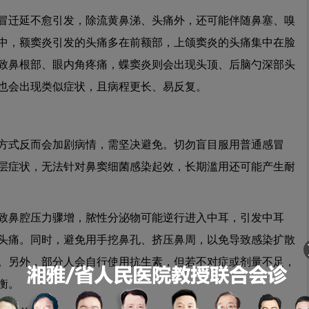
迁延不愈引发，除流黄鼻涕、头痛外，还可能伴随鼻塞、嗅
中，额窦炎引发的头痛多在前额部，上颌窦炎的头痛集中在脸
致鼻根部、眼内角疼痛，蝶窦炎则会出现头顶、后脑勺深部头
也会出现类似症状，且病程更长、易反复。
式反而会加剧病情，需坚决避免。切勿盲目服用普通感冒
层症状，无法针对鼻窦细菌感染起效，长期滥用还可能产生耐
鼻腔压力骤增，脓性分泌物可能逆行进入中耳，引发中耳
头痛。同时，避免用手挖鼻孔、挤压鼻周，以免导致感染扩散
。另外，部分人会自行使用抗生素，但若不对症或剂量不足，
衡。