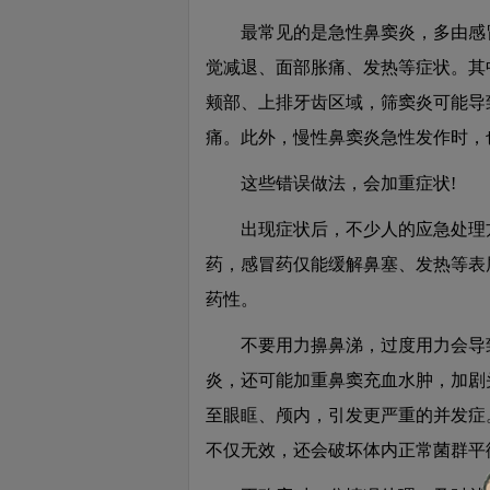
最常见的是急性鼻窦炎，多由感冒
觉减退、面部胀痛、发热等症状。其
颊部、上排牙齿区域，筛窦炎可能导
痛。此外，慢性鼻窦炎急性发作时，
这些错误做法，会加重症状!
出现症状后，不少人的应急处理方
药，感冒药仅能缓解鼻塞、发热等表
药性。
不要用力擤鼻涕，过度用力会导致
炎，还可能加重鼻窦充血水肿，加剧
健
康
至眼眶、颅内，引发更严重的并发症
资
讯
不仅无效，还会破坏体内正常菌群平
通
道