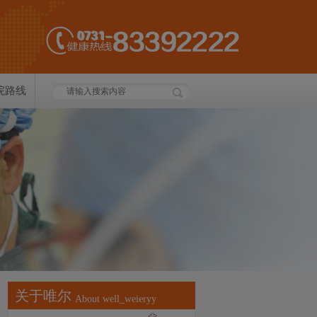
院路线
关于唯尔
About well_weieryy