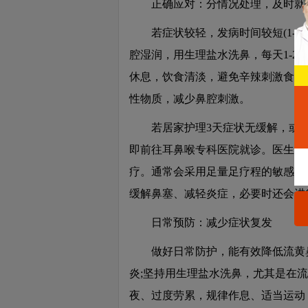
正确应对：分情况处理，及时就
若症状较轻，发病时间较短(1-2
腔湿润，用生理盐水洗鼻，每天1-2
休息，饮食清淡，避免辛辣刺激食物
性物质，减少鼻腔刺激。
若居家护理3天症状无缓解，或出
即前往耳鼻喉专科医院就诊。医生会
疗。通常会采用足量足疗程的敏感抗
缓解鼻塞、减轻炎症，必要时还会进
日常预防：减少症状复发
做好日常防护，能有效降低流黄鼻
炎;坚持用生理盐水洗鼻，尤其是在
夜、过度劳累，规律作息、适当运动