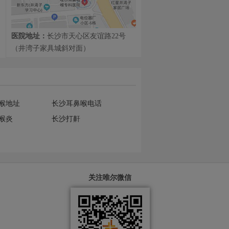
医院地址：
长沙市天心区友谊路22号
（井湾子家具城斜对面）
喉地址
长沙耳鼻喉电话
喉炎
长沙打鼾
关注唯尔微信