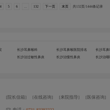
4
5
6
...
132
下一页
末页
共132页/1444条记录
院
长沙耳鼻喉科
长沙耳鼻喉医院排名
长沙耳鼻
长沙治过敏性鼻炎
长沙治慢性鼻炎
长沙治咽
[院长信箱]
[在线咨询]
[来院指导]
[医保咨询]
电话：
0731-83392222